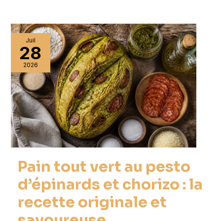
Juil
28
2026
Pain tout vert au pesto
d’épinards et chorizo : la
recette originale et
savoureuse