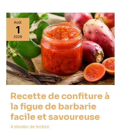
Août
1
2026
Recette de confiture à
la figue de barbarie
facile et savoureuse
4 minutes de lecture