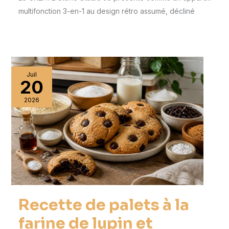
multifonction 3-en-1 au design rétro assumé, décliné
Juil
20
2026
Recette de palets à la
farine de lupin et