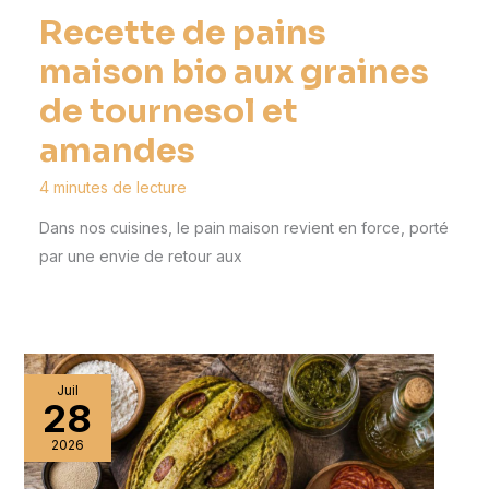
Recette de pains
maison bio aux graines
de tournesol et
amandes
4 minutes de lecture
Dans nos cuisines, le pain maison revient en force, porté
par une envie de retour aux
Juil
28
2026