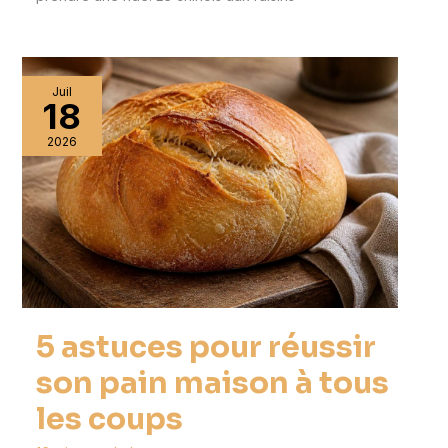
Juil
18
2026
5 astuces pour réussir
son pain maison à tous
les coups