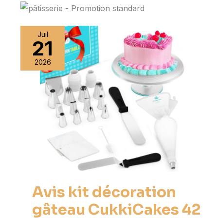
Juil
21
2026
Avis kit décoration
gâteau CukkiCakes 42