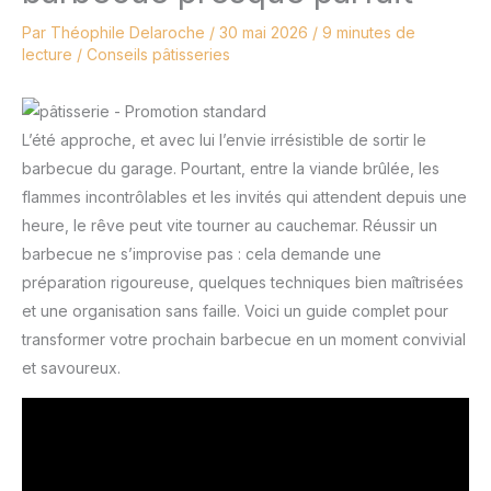
Par
Théophile Delaroche
/
30 mai 2026
/
9 minutes de
lecture
/
Conseils pâtisseries
L’été approche, et avec lui l’envie irrésistible de sortir le
barbecue du garage. Pourtant, entre la viande brûlée, les
flammes incontrôlables et les invités qui attendent depuis une
heure, le rêve peut vite tourner au cauchemar. Réussir un
barbecue ne s’improvise pas : cela demande une
préparation rigoureuse, quelques techniques bien maîtrisées
et une organisation sans faille. Voici un guide complet pour
transformer votre prochain barbecue en un moment convivial
et savoureux.