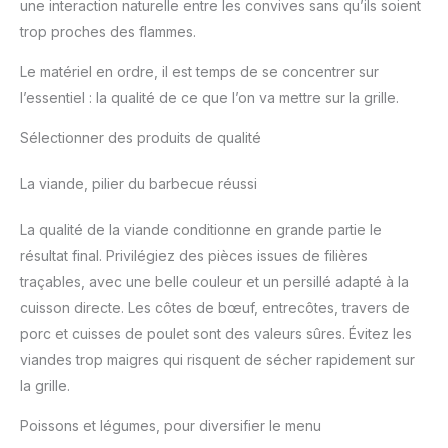
une interaction naturelle entre les convives sans qu’ils soient
ensemble d'outils de grill est
un cadeau idéal pour les
trop proches des flammes.
amateurs de cuisine, les
amateurs de grillades, les
Le matériel en ordre, il est temps de se concentrer sur
chefs et les amateurs de
camping. C'est un choix
l’essentiel : la qualité de ce que l’on va mettre sur la grille.
parfait pour la fête des pères,
les anniversaires, Halloween,
Thanksgiving, Noël et autres
Sélectionner des produits de qualité
occasions pour votre père,
mari, frère et autres proches.
donner aux gens.
La viande, pilier du barbecue réussi
La qualité de la viande conditionne en grande partie le
résultat final. Privilégiez des pièces issues de filières
traçables, avec une belle couleur et un persillé adapté à la
cuisson directe. Les côtes de bœuf, entrecôtes, travers de
porc et cuisses de poulet sont des valeurs sûres. Évitez les
viandes trop maigres qui risquent de sécher rapidement sur
la grille.
Poissons et légumes, pour diversifier le menu