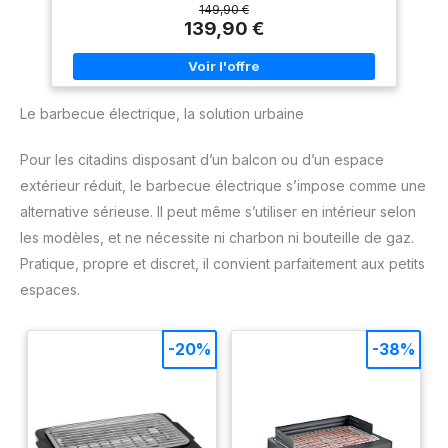
balcons, terrasses ou jardins Dimensions : Barbecue : L 100
149,90 €
x l 51 x H 98cm - Surface de cuisson : L 53 × l 33,5cm -
139,90 €
Matières : Structure : acier peint - Couleurs : Barbecue : noir
- Panneau de contrôle : silver - À monter (notice incluse) -
Garantie 2 ans - Livraison en 1 colis en pas de porte, en bas
d'immeuble
Le barbecue électrique, la solution urbaine
Pour les citadins disposant d’un balcon ou d’un espace
extérieur réduit, le barbecue électrique s’impose comme une
alternative sérieuse. Il peut même s’utiliser en intérieur selon
les modèles, et ne nécessite ni charbon ni bouteille de gaz.
Pratique, propre et discret, il convient parfaitement aux petits
espaces.
-20%
-38%