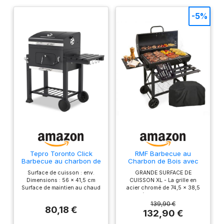
-5%
Tepro Toronto Click
RMF Barbecue au
Barbecue au charbon de
Charbon de Bois avec
bois Anthracite/acier
Grille XL et Thermomètre
Surface de cuisson : env.
GRANDE SURFACE DE
inoxydable
Intégré - Kit
Dimensions : 56 x 41,5 cm
CUISSON XL - La grille en
d'Accessoires et Housse
Surface de maintien au chaud
acier chromé de 74,5 x 38,5
inclus, Chariot en Acier
: env. 53,9 x 24,1 cm 1 grille de
centimètres offre une surface
Résistant avec Roues,
cuisson émaillée. Peut
totale de 2 868 centimètres
139,90 €
Étagères Latérales
80,18 €
contenir jusqu'à max. 1,35 kg
carrés ; cet espace permet di
132,90 €
Pliables, Tiroir Ramasse-
de charbon de bois Surface
cuire simultanément de la
Cendres