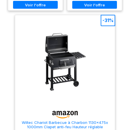
de cuisson avec grille
viande et des légumes, avec
amovible 1 grille de maintien
une grille surélevée pour le
au chaud émaillée Poignée de
maintien au chaud
chariot en acier inoxydable
SURVEILLANCE ET CUISSON
UNIFORME - Le couvercle
-31%
intègre un thermomètre pour
un contrôle constant de la
température interne ; le
système de fermeture favorise
une répartition homogène de
la chaleur pour des résultats
précis sur la viande, le
poisson et les légumes
STRUCTURE EN ACIER
RÉSISTANT - Le châssis en
acier avec revêtement par
poudre prévient la corrosion
et assure une grande stabilité ;
les roues robustes facilitent le
déplacement dans le jardin ou
sur la terrasse, faisant de ce
barbecue au charbon portable
un équipement durable
ACCESSOIRES ET HOUSSE
INCLUS - L'ensemble
comprend une grande
fourchette, une spatule, un
couteau, un pinceau et une
Wiltec Chariot Barbecue à Charbon 1130x475x
pince pour la manipulation
1000mm Clapet anti-feu Hauteur réglable
des aliments ; le barbecue au