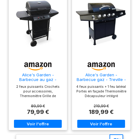
Alice's Garden -
Alice's Garden -
Barbecue au gaz -
Barbecue gaz - Treville -
Aramis - Cuisine
Barbecue 4 brûleurs + 1
2 feux puissants Crochets
4 feux puissants + 1 feu latéral
extérieure 2 brûleurs
feu latéral noir. avec
pour accessoires,
Portes en façade Thermomètre
avec tablettes latérales
thermomètre
Thermomètre Grille de
Décapsuleur intégré
et thermomètre
maintien au chaud Ce produit
est constitué d'un seul carton
89,99 €
219,99 €
;
79,99 €
189,99 €