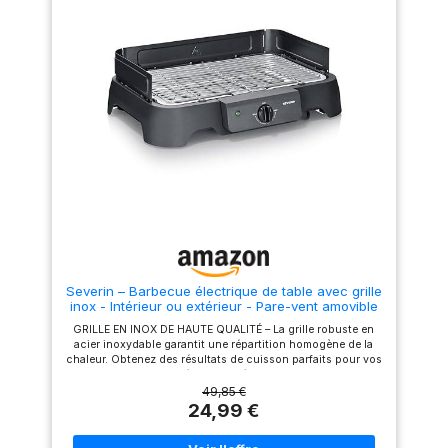
un bac de récupération
l'intérieur comme à l'extérieur,
compatibles avec le lave-
ce barbecue de table est idéal
vaisselle RÉPARABILITÉ DE 15
pour un repas convivial entre
ANS AU JUSTE PRIX: Nous
amis ou en famille. Le bac à
recommandons de faire
eau réduit également fumée et
réparer votre produit dans
odeurs en plus de récupérer
notre réseau de 6 200 centres
les graisses Grillades en toute
de réparation à travers le
sécurité - Le revêtement
monde afin de prolonger sa
Safetouch du gril électrique
durée de vie.
ne conduit pas la chaleur. La
grille en inox est protégée par
un pare-vent amovible de 8
cm. Ses nombreux
composants amovibles
rendent également son
nettoyage facile Détails –
SEVERIN eBBQ de table 2
200W, grille en inox de haute
qualité, éclairage LED et
Severin – Barbecue électrique de table avec grille
thermostat réglable, cuisson
inox - Intérieur ou extérieur - Pare-vent amovible
jusqu'à 250 °C, revêtement
et bac à eau – Pour camping, balcon ou jardin -
SafeTouch, pare-vent
GRILLE EN INOX DE HAUTE QUALITÉ – La grille robuste en
2000 W – PG 8593, Noir
amovible de 8 cm, PG 8565
acier inoxydable garantit une répartition homogène de la
Qualité allemande – Garantie 2
chaleur. Obtenez des résultats de cuisson parfaits pour vos
ans – Les produits SEVERIN
saucisses, viandes et légumes. Idéal pour une utilisation sur
sont performants par leur
le balcon, la terrasse ou directement à l’intérieur.
49,85 €
conception, leur facilité
CONTRÔLE PRÉCIS DE LA TEMPÉRATURE – Réglez la
24,99 €
d’utilisation et leur durée de
puissance d'une simple main grâce au thermostat rotatif.
vie
Maîtrisez la cuisson de tous vos plats sans réglages