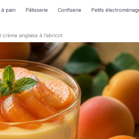
 à pain
Pâtisserie
Confiserie
Petits électroménage
t crème anglaise à l’abricot