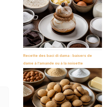
Recette des baci di dama : baisers de
dame à l’amande ou à la noisette