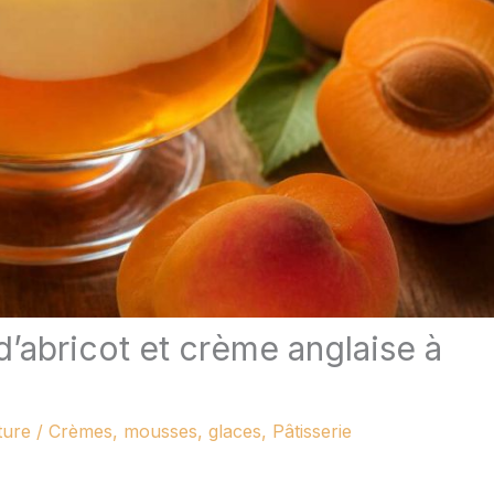
d’abricot et crème anglaise à
ture
/
Crèmes, mousses, glaces
,
Pâtisserie