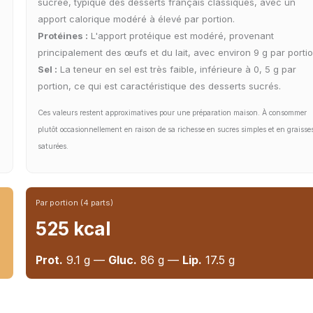
sucrée, typique des desserts français classiques, avec un
apport calorique modéré à élevé par portion.
Protéines :
L'apport protéique est modéré, provenant
principalement des œufs et du lait, avec environ 9 g par portio
Sel :
La teneur en sel est très faible, inférieure à 0, 5 g par
portion, ce qui est caractéristique des desserts sucrés.
Ces valeurs restent approximatives pour une préparation maison. À consommer
plutôt occasionnellement en raison de sa richesse en sucres simples et en graisse
saturées.
Par portion (4 parts)
525 kcal
Prot.
9.1 g —
Gluc.
86 g —
Lip.
17.5 g