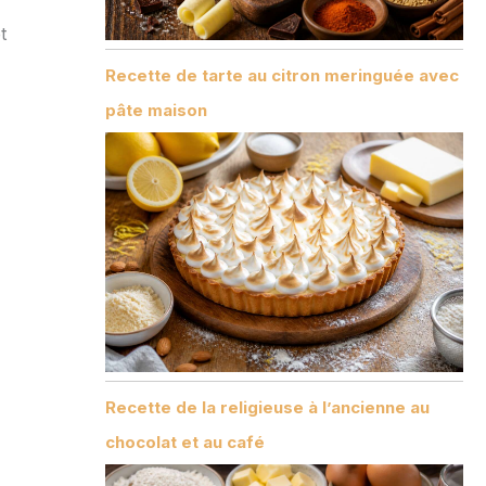
t
Recette de tarte au citron meringuée avec
pâte maison
Recette de la religieuse à l’ancienne au
chocolat et au café