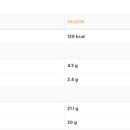
VALEUR
129 kcal
4.3 g
2.4 g
21.1 g
20 g