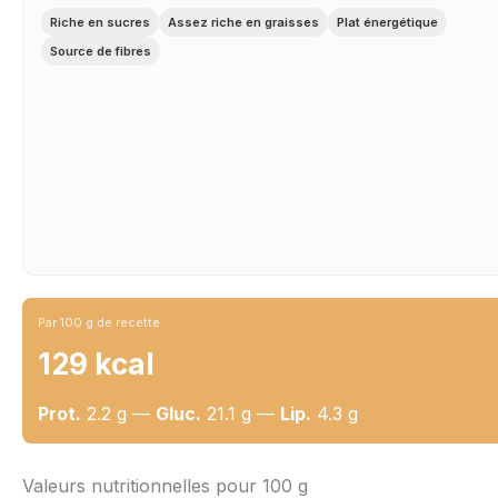
Riche en sucres
Assez riche en graisses
Plat énergétique
Source de fibres
Par 100 g de recette
129 kcal
Prot.
2.2 g —
Gluc.
21.1 g —
Lip.
4.3 g
Valeurs nutritionnelles pour 100 g