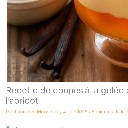
Recette de coupes à la gelée 
l’abricot
Par
Laurence Mirocourt
/
4 juin 2026
/
5 minutes de lec