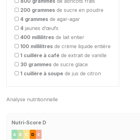
800
grammes
de abricots frais
200
grammes
de sucre en poudre
4
grammes
de agar-agar
4
jaunes d’œufs
400
millilitres
de lait entier
100
millilitres
de crème liquide entière
1
cuillère à café
de extrait de vanille
30
grammes
de sucre glace
1
cuillère à soupe
de jus de citron
Analyse nutritionnelle
Nutri-Score D
A
B
C
D
E