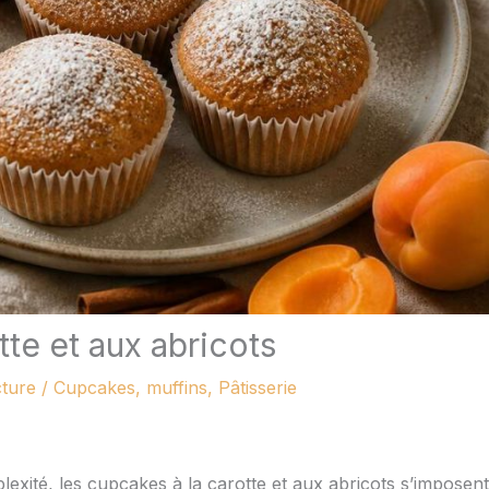
te et aux abricots
cture
/
Cupcakes, muffins
,
Pâtisserie
xité, les cupcakes à la carotte et aux abricots s’imposent