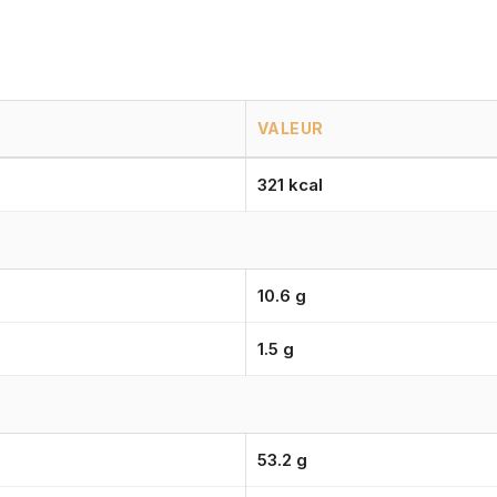
VALEUR
321 kcal
10.6 g
1.5 g
53.2 g