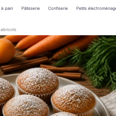
 à pain
Pâtisserie
Confiserie
Petits électroménage
 abricots