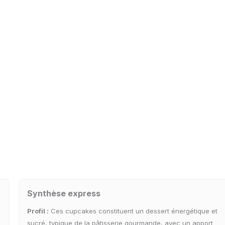
Synthèse express
Profil :
Ces cupcakes constituent un dessert énergétique et
sucré, typique de la pâtisserie gourmande, avec un apport