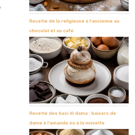
e
Recette de la religieuse à l’ancienne au
chocolat et au café
Recette des baci di dama : baisers de
dame à l’amande ou à la noisette