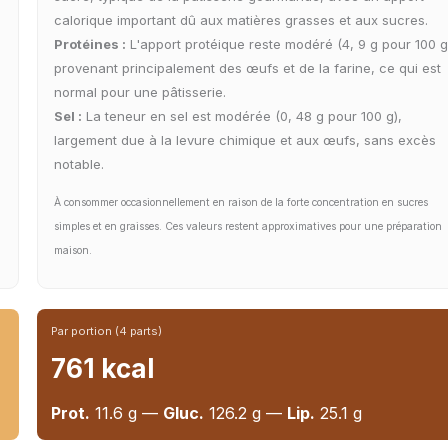
calorique important dû aux matières grasses et aux sucres.
Protéines :
L'apport protéique reste modéré (4, 9 g pour 100 g
provenant principalement des œufs et de la farine, ce qui est
normal pour une pâtisserie.
Sel :
La teneur en sel est modérée (0, 48 g pour 100 g),
largement due à la levure chimique et aux œufs, sans excès
notable.
À consommer occasionnellement en raison de la forte concentration en sucres
simples et en graisses. Ces valeurs restent approximatives pour une préparation
maison.
Par portion (4 parts)
761 kcal
Prot.
11.6 g —
Gluc.
126.2 g —
Lip.
25.1 g