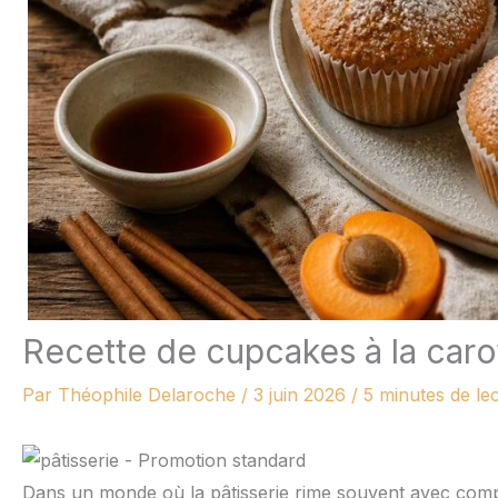
Recette de cupcakes à la carot
Par
Théophile Delaroche
/
3 juin 2026
/
5 minutes de le
Dans un monde où la pâtisserie rime souvent avec comple