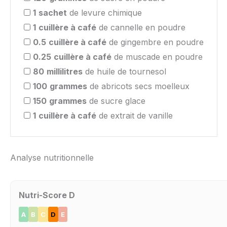
1
sachet
de levure chimique
1
cuillère à café
de cannelle en poudre
0.5
cuillère à café
de gingembre en poudre
0.25
cuillère à café
de muscade en poudre
80
millilitres
de huile de tournesol
100
grammes
de abricots secs moelleux
150
grammes
de sucre glace
1
cuillère à café
de extrait de vanille
Analyse nutritionnelle
Nutri-Score D
A
B
C
D
E