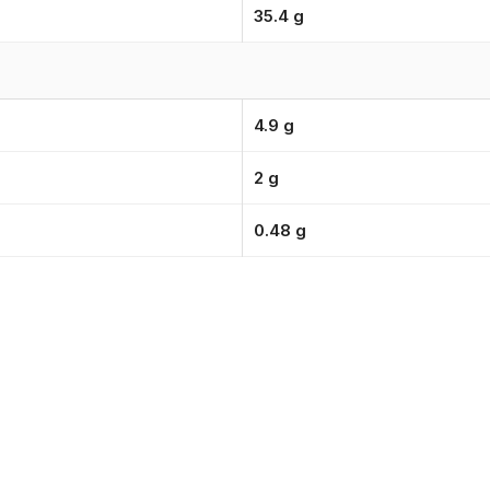
35.4 g
4.9 g
2 g
0.48 g