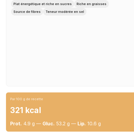
Plat énergétique et riche en sucres
Riche en graisses
Source de fibres
Teneur modérée en sel
Par 100 g de recette
321 kcal
Prot.
4.9 g —
Gluc.
53.2 g —
Lip.
10.6 g