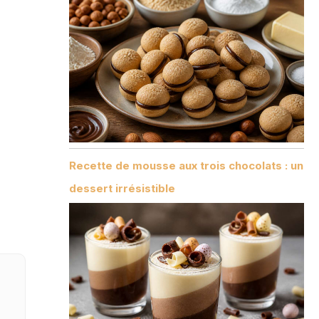
Recette de mousse aux trois chocolats : un
dessert irrésistible