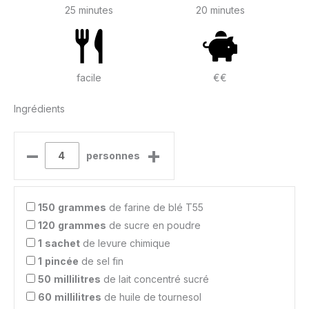
25 minutes
20 minutes
facile
€€
Ingrédients
–
+
personnes
150
grammes
de farine de blé T55
120
grammes
de sucre en poudre
1
sachet
de levure chimique
1
pincée
de sel fin
50
millilitres
de lait concentré sucré
60
millilitres
de huile de tournesol