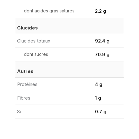
dont acides gras saturés
2.2 g
Glucides
Glucides totaux
92.4 g
dont sucres
70.9 g
Autres
Protéines
4 g
Fibres
1 g
Sel
0.7 g