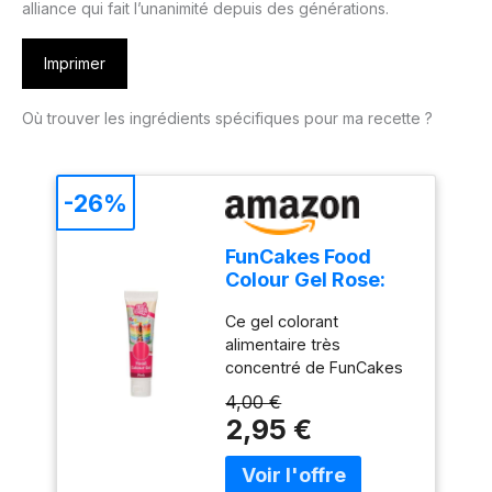
alliance qui fait l’unanimité depuis des générations.
Imprimer
Où trouver les ingrédients spécifiques pour ma recette ?
-26%
FunCakes Food
Colour Gel Rose:
Colorant
Ce gel colorant
Alimentaire Gel
alimentaire très
Concentré pour le
concentré de FunCakes
Fondant, la Pâte
est idéal pour colorer le
d'Amande, la
4,00 €
pâte à sucre, le glaçage,
Crème. Dosage
2,95 €
le massepain, les
Simple et Facile.
crèmes, les gâteaux, les
Créer des Couleurs
gommes et bien d'autres
Vives. Halal. 30 g