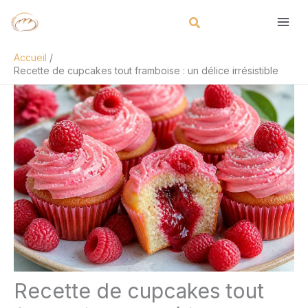
Aller
Rechercher
au
contenu
Accueil
Recette de cupcakes tout framboise : un délice irrésistible
Recette de cupcakes tout