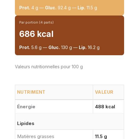
Prot.
4 g —
Gluc.
92.4 g —
Lip.
11.5 g
Par portion (4 parts)
686 kcal
Prot.
5.6 g —
Gluc.
130 g —
Lip.
16.2 g
Valeurs nutritionnelles pour 100 g
NUTRIMENT
VALEUR
Énergie
488 kcal
Lipides
Matières grasses
11.5 g