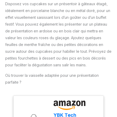
chimique, de la poudre
TEXTURE RÉGULIÈRE : Le
Disposez vos cupcakes sur un présentoir à gâteaux étagé,
mères, Noël, Pâques, les
d'amande et d'autres
tamis de cuisine aide à
idéalement en porcelaine blanche ou en métal doré, pour un
anniversaires.
poudres. De plus, il peut
éliminer les grumeaux et
également être utilisé
effet visuellement saisissant lors d’un goûter ou d’un buffet
à aérer les ingrédients
pour tamiser, égoutter,
festif. Vous pouvez également les présenter sur un plateau
secs. Idéal pour obtenir
filtrer les aliments et les
des préparations plus
de présentation en ardoise ou en bois clair qui mettra en
ingrédients avant la
homogènes pour
valeur les couleurs roses du glaçage. Ajoutez quelques
cuisson et la cuisson.
gâteaux, pains, biscuits,
【Traitement de
feuilles de menthe fraîche ou des petites décorations en
crêpes, pancakes et
laminage des bords
sucre autour des cupcakes pour habiller le tout. Prévoyez de
pâtisseries. CAPACITÉ DE
lisses】 Ce tamis à farine
250 G : Le récipient
petites fourchettes à dessert ou des pics en bois décorés
a une finition soignée.
possède des repères en
pour faciliter la dégustation sans salir les mains.
Les bords sont arrondis
relief de 125 g et 250 g
et recourbés. Il est lisse,
pour mieux contrôler la
Où trouver la vaisselle adaptée pour une présentation
exempt de bavures et
quantité approximative.
parfaite ?
non tranchant. Il ne vous
Sa large ouverture facilite
gratte pas les mains
le remplissage et
lorsqu'il est utilisé. De
convient aux recettes
plus, par rapport au tamis
courantes sans
à farine ordinaire, il
rechargement fréquent.
dispose d'un processus
ACIER INOXYDABLE
YBK Tech
de découpage à