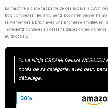
La machine à glace fait partie de ces appareils qu’on hé
trop complexes : les arguments pour s’en passer ne m
renverser ces a priori avec une promesse ambitieuse : d
ingrédients congelés en desserts glacés dignes d’une gel
au quotidien.
🔍
Le Ninja CREAMi Deluxe NC502EU es
notés de sa catégorie, avec deux bacs i
déballage.
-30%