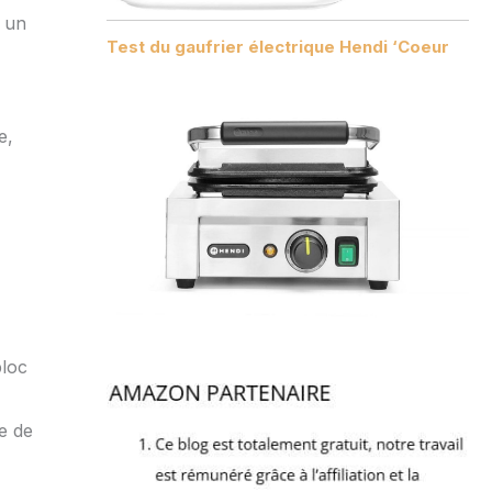
t un
Test du gaufrier électrique Hendi ‘Coeur
e,
bloc
e de