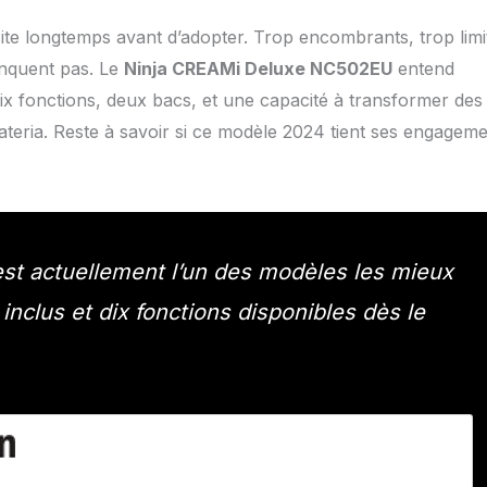
site longtemps avant d’adopter. Trop encombrants, trop limi
anquent pas. Le
Ninja CREAMi Deluxe NC502EU
entend
ix fonctions, deux bacs, et une capacité à transformer des
ateria. Reste à savoir si ce modèle 2024 tient ses engagem
t actuellement l’un des modèles les mieux
nclus et dix fonctions disponibles dès le