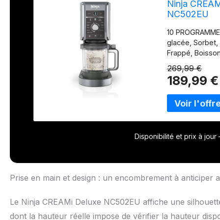
Ninja CREAMi
NC502EU
10 PROGRAMMES 
glacée, Sorbet, 
Frappé, Boisson
CREAMi Deluxe 
269,99 €
savourer encor
189,99 €
UN : Utilisez le
crème glacée di
DES DÉLICES GL
boissons, à vot
en-cas cétogéni
H : 42,39 cm x l
Disponibilité et prix à jou
Prise en main et design : un encombrement à anticiper a
Le Ninja CREAMi Deluxe NC502EU affiche une silhouette
dont la hauteur réelle impose de vérifier la hauteur dis