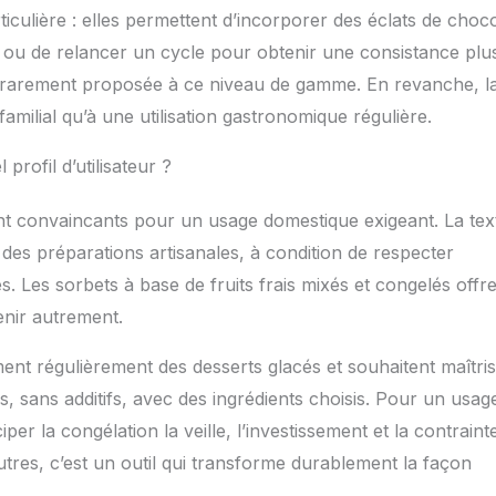
culière : elles permettent d’incorporer des éclats de choco
t, ou de relancer un cycle pour obtenir une consistance plu
 est rarement proposée à ce niveau de gamme. En revanche, l
amilial qu’à une utilisation gastronomique régulière.
profil d’utilisateur ?
t convaincants pour un usage domestique exigeant. La tex
es préparations artisanales, à condition de respecter
Les sorbets à base de fruits frais mixés et congelés offr
tenir autrement.
nt régulièrement des desserts glacés et souhaitent maîtris
, sans additifs, avec des ingrédients choisis. Pour un usag
r la congélation la veille, l’investissement et la contraint
tres, c’est un outil qui transforme durablement la façon