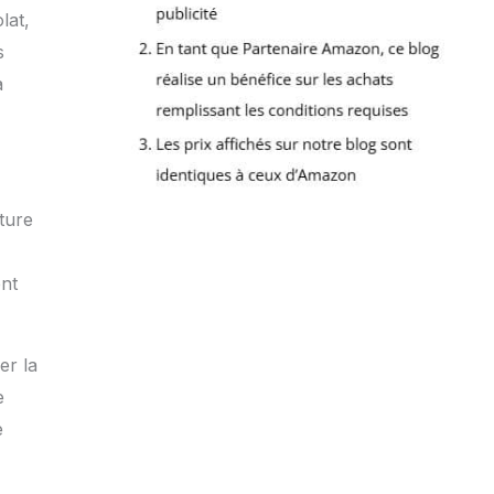
lat,
s
a
ture
ent
er la
e
e