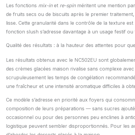
Les fonctions
mix-in
et
re-spin
méritent une mention parti
de fruits secs ou de biscuits après le premier traitemen
lisse. Cette granularité dans le contrôle de la texture
fonction slush s’adresse davantage à un usage festif ou f
Qualité des résultats : à la hauteur des attentes pour quel 
Les résultats obtenus avec le NC502EU sont globalemen
des crèmes glacées maison rivalise sans complexe avec d
scrupuleusement les temps de congélation recommandés. 
une fraîcheur et une intensité aromatique difficiles à ob
Ce modèle s’adresse en priorité aux foyers qui consomme
composition de leurs préparations — sans sucres ajoutés
occasionnel ou pour des personnes peu enclines à anticipe
logistique peuvent sembler disproportionnés. Pour les au
d’aborder les desserts glacés à la maison.