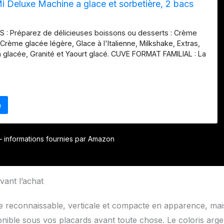
 Deluxe Machine a glace et sorbetière, 2 bacs
: Préparez de délicieuses boissons ou desserts : Crème
Crème glacée légère, Glace à l'Italienne, Milkshake, Extras,
 glacée, Granité et Yaourt glacé. CUVE FORMAT FAMILIAL : La
comprend 2 potsDeluxe de 710 ml, pour que vous puissiez
e plus de délicieux en-cas glacés. CRÉEZ DEUX SAVEURS EN
s fonctions « haut » et « bas » pour créer deux saveurs de
fférentes dans un seul pot Deluxe, comme cerise et vanille.
ACÉS PERSONNALISÉS : Des crèmes glacées et des
re sauce. Essayez différentes combinaisons ou créez des
ques, faibles en sucre ou végans. Dimensions : L : 30,5 cm x
 : 21,38 cm. Poids : 6,54 kg
r – informations fournies par Amazon
vant l’achat
 reconnaissable, verticale et compacte en apparence, mai
ponible sous vos placards avant toute chose. Le coloris arge