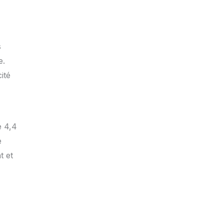
s
e.
ité
e 4,4
e
t et