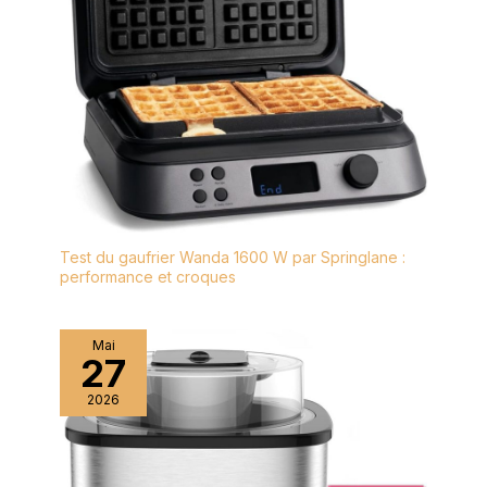
Test du gaufrier Wanda 1600 W par Springlane :
performance et croques
Mai
27
2026