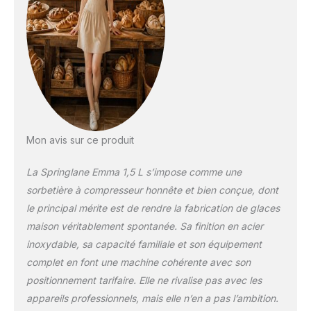
et à la capacité de
refroidissement de
150 watts, Emma
peut se passer de
pré-refroidissement
et prépare des
glaces au
congélateur jusqu'à
-35 degrés. SIMPLE
ET SÛR - La
Mon avis sur ce produit
sorbetière testée
Intertek GS dispose
La Springlane Emma 1,5 L s’impose comme une
d'une ouverture de
sorbetière à compresseur honnête et bien conçue, dont
couvercle pratique
le principal mérite est de rendre la fabrication de glaces
pour ajouter des
ingrédients pendant
maison véritablement spontanée. Sa finition en acier
le processus de
inoxydable, sa capacité familiale et son équipement
mélange. Le récipient
complet en font une machine cohérente avec son
à glace en acier
positionnement tarifaire. Elle ne rivalise pas avec les
inoxydable et la
appareils professionnels, mais elle n’en a pas l’ambition.
partie mélangeuse