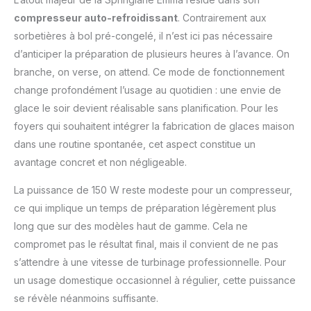
compresseur intégré et
compresseur auto-refroidissant
. Contrairement aux
à la capacité de
refroidissement de 150
sorbetières à bol pré-congelé, il n’est ici pas nécessaire
watts, Emma peut se
d’anticiper la préparation de plusieurs heures à l’avance. On
passer de pré-
branche, on verse, on attend. Ce mode de fonctionnement
refroidissement et
change profondément l’usage au quotidien : une envie de
prépare des glaces au
congélateur jusqu'à
glace le soir devient réalisable sans planification. Pour les
-35 degrés. SIMPLE ET
foyers qui souhaitent intégrer la fabrication de glaces maison
SÛR - La sorbetière
dans une routine spontanée, cet aspect constitue un
testée Intertek GS
avantage concret et non négligeable.
dispose d'une
ouverture de couvercle
La puissance de 150 W reste modeste pour un compresseur,
pratique pour ajouter
ce qui implique un temps de préparation légèrement plus
des ingrédients
pendant le processus
long que sur des modèles haut de gamme. Cela ne
de mélange. Le
compromet pas le résultat final, mais il convient de ne pas
récipient à glace en
s’attendre à une vitesse de turbinage professionnelle. Pour
acier inoxydable et la
un usage domestique occasionnel à régulier, cette puissance
partie mélangeuse
peuvent être retirés
se révèle néanmoins suffisante.