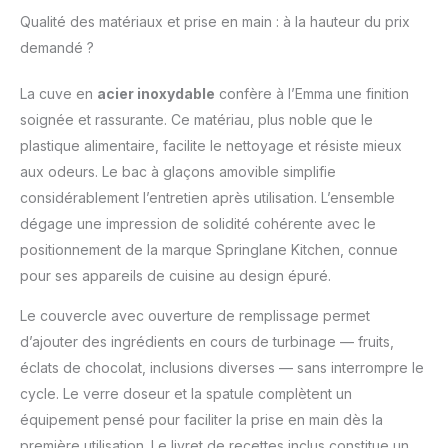
pour un nettoyage
Qualité des matériaux et prise en main : à la hauteur du prix
facile CONTENU DE LA
LIVRAISON - La
demandé ?
livraison comprend la
sorbetière avec un
La cuve en
acier inoxydable
confère à l’Emma une finition
récipient à glace en
soignée et rassurante. Ce matériau, plus noble que le
acier inoxydable, un
plastique alimentaire, facilite le nettoyage et résiste mieux
élément de mélange,
un couvercle avec
aux odeurs. Le bac à glaçons amovible simplifie
ouverture de
considérablement l’entretien après utilisation. L’ensemble
remplissage, un
dégage une impression de solidité cohérente avec le
gobelet doseur, une
positionnement de la marque Springlane Kitchen, connue
spatule, un lot de 2
récipients de
pour ses appareils de cuisine au design épuré.
conservation et un
Le couvercle avec ouverture de remplissage permet
livret de recettes avec
de nombreuses idées
d’ajouter des ingrédients en cours de turbinage — fruits,
de glaces. NOTRE
éclats de chocolat, inclusions diverses — sans interrompre le
PROMESSE – Nous
cycle. Le verre doseur et la spatule complètent un
voulons que vous
équipement pensé pour faciliter la prise en main dès la
soyez 100 % satisfait.
C'est pourquoi nous
première utilisation. Le livret de recettes inclus constitue un