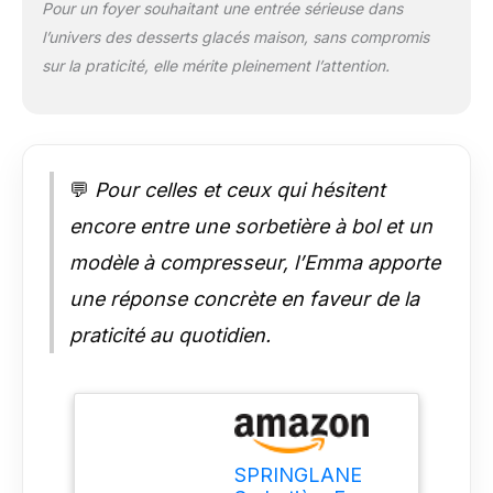
peuvent être retirés
Pour un foyer souhaitant une entrée sérieuse dans
pour un nettoyage
l’univers des desserts glacés maison, sans compromis
facile CONTENU DE
sur la praticité, elle mérite pleinement l’attention.
LA LIVRAISON - La
livraison comprend la
sorbetière avec un
récipient à glace en
acier inoxydable, un
💬
Pour celles et ceux qui hésitent
élément de mélange,
un couvercle avec
encore entre une sorbetière à bol et un
ouverture de
remplissage, un
modèle à compresseur, l’Emma apporte
gobelet doseur, une
une réponse concrète en faveur de la
spatule, un lot de 2
récipients de
praticité au quotidien.
conservation et un
livret de recettes
avec de nombreuses
idées de glaces.
NOTRE PROMESSE –
Nous voulons que
SPRINGLANE
vous soyez 100 %