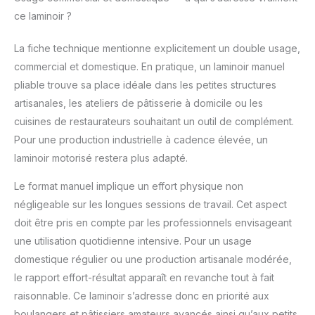
MATÉRIAUX DE
ce laminoir ?
QUALITÉ SUPÉRIEURE
】 Fabriqué en acier
La fiche technique mentionne explicitement un double usage,
inoxydable alimentaire,
commercial et domestique. En pratique, un laminoir manuel
ce laminoir à pâtes
pliable trouve sa place idéale dans les petites structures
résiste mieux à la
pression et à la
artisanales, les ateliers de pâtisserie à domicile ou les
déformation que les
cuisines de restaurateurs souhaitant un outil de complément.
métaux ordinaires. Il
Pour une production industrielle à cadence élevée, un
résiste à une utilisation
laminoir motorisé restera plus adapté.
intensive sans
dommage ni
Le format manuel implique un effort physique non
déformation,
garantissant une
négligeable sur les longues sessions de travail. Cet aspect
fiabilité à long terme.
doit être pris en compte par les professionnels envisageant
Son plan de travail lisse
une utilisation quotidienne intensive. Pour un usage
est facile à nettoyer et
domestique régulier ou une production artisanale modérée,
garantit une
préparation des
le rapport effort-résultat apparaît en revanche tout à fait
aliments en toute
raisonnable. Ce laminoir s’adresse donc en priorité aux
sécurité. ▶【
boulangers et pâtissiers amateurs avancés ainsi qu’aux petits