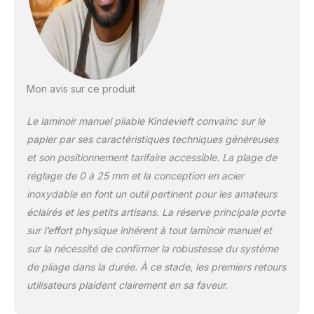
simplifie la
préparation de pâtes
maison. ▶ 【 PEU
ENCOMBRANT ET
PERSONNALISABLE 】
Le laminoir à
Mon avis sur ce produit
pâtisserie pliable se
plie facilement et le
Le laminoir manuel pliable Kindevieft convainc sur le
tapis roulant se range
papier par ses caractéristiques techniques généreuses
de manière
et son positionnement tarifaire accessible. La plage de
compacte.
Montage/démontage
réglage de 0 à 25 mm et la conception en acier
rapide en 10
inoxydable en font un outil pertinent pour les amateurs
secondes. Il dispose
éclairés et les petits artisans. La réserve principale porte
également de 5
sur l’effort physique inhérent à tout laminoir manuel et
réglages d'épaisseur
sur la nécessité de confirmer la robustesse du système
(0-25 mm) pour
toutes les pâtes, des
de pliage dans la durée. À ce stade, les premiers retours
pâtes délicates aux
utilisateurs plaident clairement en sa faveur.
pâtes à tarte
robustes. La grande