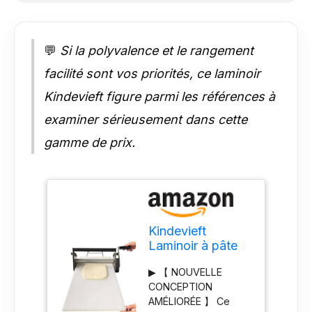
surface de laminage
assure un laminage
uniforme à chaque
💬
Si la polyvalence et le rangement
fois. ▶ 【
CONCEPTION
facilité sont vos priorités, ce laminoir
CONVIVIALE 】 Pas
Kindevieft figure parmi les références à
besoin d'électricité !
Ce laminoir à pâte à
examiner sérieusement dans cette
manivelle fonctionne
à tout moment,
gamme de prix.
même en cas de
panne de courant. La
poignée
ergonomique offre
une prise en main
confortable et une
Kindevieft
rotation fluide,
Laminoir à pâte
minimisant la fatigue
Manuel Pliable
des mains en cas
▶ 【 NOUVELLE
pour Boulangerie,
d'utilisation
CONCEPTION
Pizza, Croissants
prolongée. Simple et
AMÉLIORÉE 】 Ce
- Rouleau à