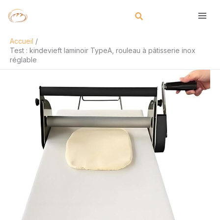
Aller
Rechercher
au
contenu
Accueil
Test : kindevieft laminoir TypeA, rouleau à pâtisserie inox
réglable