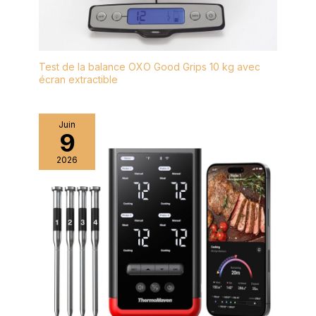
aliments en toute
sécurité. ▶【
APPLICATIONS
LARGES 】 Ce n'est
Test de la balance OXO Good Grips 10 kg avec
pas qu'une simple
écran extractible
presse à pâte : c'est
votre sésame pour la
pâtisserie ! Préparez
Juin
des croissants
9
fondants, des
2026
viennoiseries
feuilletées, des pâtes
à pizza moelleuses,
des biscuits délicats,
et même du fondant
collant ou des
bonbons moelleux.
Deux tailles (Type A /
Type B) vous
permettent
d'impressionner vos