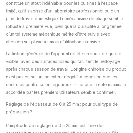
aux boulangers
constitue un atout indéniable pour les cuisines à l’espace
débutants comme
limité, qu’il s’agisse d’un laboratoire professionnel ou d’un
expérimentés, il
plan de travail domestique. Le mécanisme de pliage semble
simplifie la préparation
robuste à première vue, bien que la durabilité à long terme
de pâtes maison. ▶ 【
PEU ENCOMBRANT ET
d’un tel système mécanique mérite d’être suivie avec
PERSONNALISABLE 】
attention sur plusieurs mois d’utilisation intensive.
Le laminoir à pâtisserie
pliable se plie
La finition générale de l’appareil reflète un souci de qualité
facilement et le tapis
visible, avec des surfaces lisses qui facilitent le nettoyage
roulant se range de
après chaque session de travail. L’origine chinoise du produit
manière compacte.
n’est pas en soi un indicateur négatif, à condition que les
Montage/démontage
rapide en 10 secondes.
contrôles qualité soient rigoureux — ce que la note maximale
Il dispose également
accordée par les premiers utilisateurs semble confirmer.
de 5 réglages
d'épaisseur (0-25 mm)
Réglage de l’épaisseur de 0 à 25 mm : pour quel type de
pour toutes les pâtes,
préparation ?
des pâtes délicates
aux pâtes à tarte
L’amplitude de réglage de 0 à 25 mm est l’une des
robustes. La grande