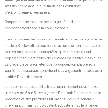
APPLICATIONS LARGES
artisans cherchant un outil fiable sans contrainte
】 Ce n'est pas qu'une
d’encombrement permanent.
simple presse à pâte :
c'est votre sésame
Rapport qualité-prix : ce laminoir justifie-t-il son
pour la pâtisserie !
Préparez des
positionnement face à la concurrence ?
croissants fondants,
des viennoiseries
Dans la gamme des laminoirs manuels en acier inoxydable, le
feuilletées, des pâtes à
modèle Kindevieft se positionne sur un segment accessible
pizza moelleuses, des
tout en proposant des caractéristiques techniques qui
biscuits délicats, et
même du fondant
dépassent souvent celles des entrées de gamme classiques.
collant ou des bonbons
La plage d’épaisseur étendue, la conception pliable et la
moelleux. Deux tailles
qualité des matériaux constituent des arguments solides pour
(Type A / Type B) vous
justifier l’investissement.
permettent
d'impressionner vos
Les premiers retours utilisateurs, unanimement positifs avec
convives lors de
une note de 5 sur 5, témoignent d’une satisfaction réelle à la
brunchs du dimanche
ou d'organiser de
réception et aux premières utilisations. Pour un acheteur
petits événements.
cherchant un laminoir polyvalent, robuste et facile à ranger,