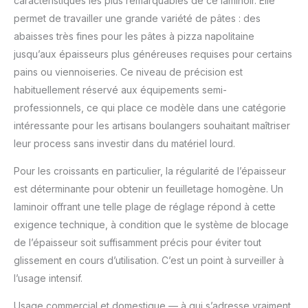
caractéristiques les plus remarquables de ce laminoir. Elle
surface de laminage
assure un laminage
permet de travailler une grande variété de pâtes : des
uniforme à chaque fois.
abaisses très fines pour les pâtes à pizza napolitaine
▶ 【 CONCEPTION
jusqu’aux épaisseurs plus généreuses requises pour certains
CONVIVIALE 】 Pas
pains ou viennoiseries. Ce niveau de précision est
besoin d'électricité ! Ce
laminoir à pâte à
habituellement réservé aux équipements semi-
manivelle fonctionne à
professionnels, ce qui place ce modèle dans une catégorie
tout moment, même en
intéressante pour les artisans boulangers souhaitant maîtriser
cas de panne de
leur process sans investir dans du matériel lourd.
courant. La poignée
ergonomique offre une
Pour les croissants en particulier, la régularité de l’épaisseur
prise en main
est déterminante pour obtenir un feuilletage homogène. Un
confortable et une
rotation fluide,
laminoir offrant une telle plage de réglage répond à cette
minimisant la fatigue
exigence technique, à condition que le système de blocage
des mains en cas
de l’épaisseur soit suffisamment précis pour éviter tout
d'utilisation prolongée.
glissement en cours d’utilisation. C’est un point à surveiller à
Simple et intuitif, il
convient aux
l’usage intensif.
utilisateurs de tous
niveaux. ▶【
Usage commercial et domestique — à qui s’adresse vraiment