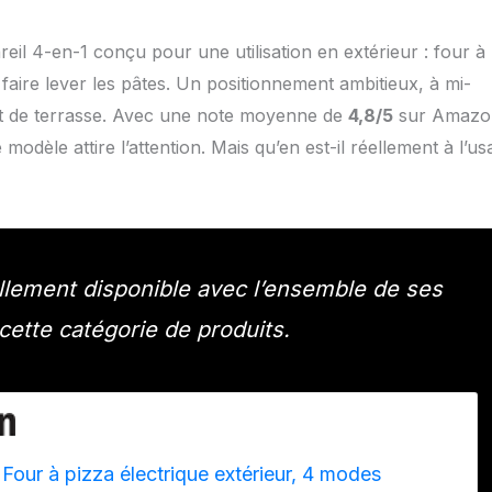
l 4-en-1 conçu pour une utilisation en extérieur : four à
 faire lever les pâtes. Un positionnement ambitieux, à mi-
nt de terrasse. Avec une note moyenne de
4,8/5
sur Amazo
dèle attire l’attention. Mais qu’en est-il réellement à l’us
lement disponible avec l’ensemble de ses
cette catégorie de produits.
 Four à pizza électrique extérieur, 4 modes