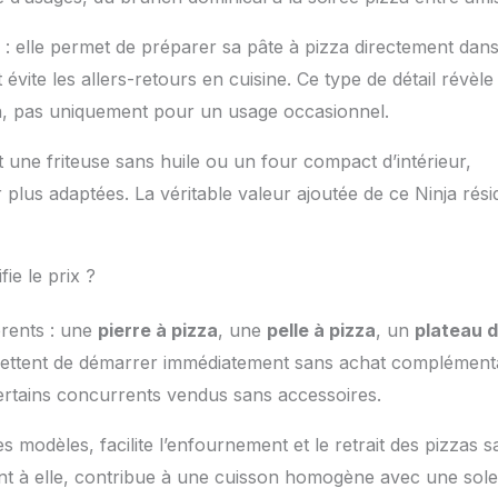
 : elle permet de préparer sa pâte à pizza directement dan
et évite les allers-retours en cuisine. Ce type de détail révèl
n, pas uniquement pour un usage occasionnel.
une friteuse sans huile ou un four compact d’intérieur,
 plus adaptées. La véritable valeur ajoutée de ce Ninja rési
ie le prix ?
érents : une
pierre à pizza
, une
pelle à pizza
, un
plateau 
mettent de démarrer immédiatement sans achat complémenta
ertains concurrents vendus sans accessoires.
 modèles, facilite l’enfournement et le retrait des pizzas s
uant à elle, contribue à une cuisson homogène avec une sole