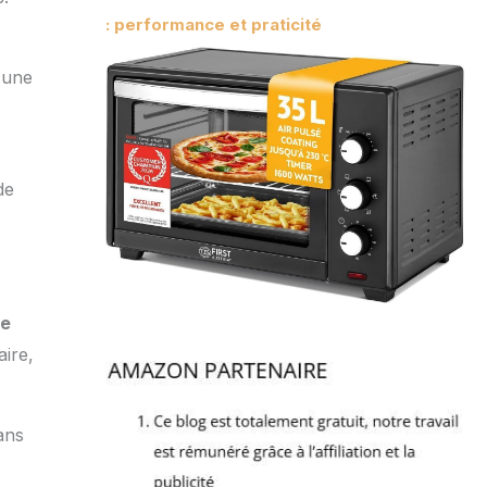
: performance et praticité
s
e une
de
de
ire,
ans