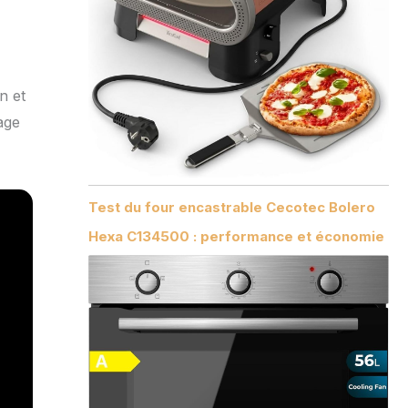
n et
age
Test du four encastrable Cecotec Bolero
Hexa C134500 : performance et économie