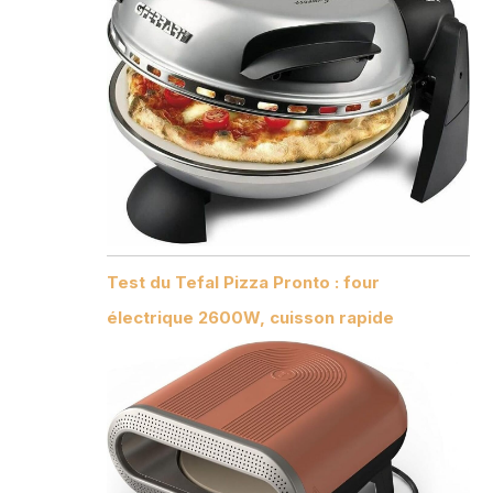
Test du Tefal Pizza Pronto : four
électrique 2600W, cuisson rapide