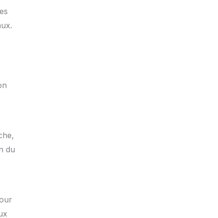
les
aux.
on
che,
on du
four
ux