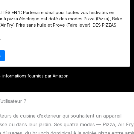
ÉS EN 1 : Partenaire idéal pour toutes vos festivités en
our à pizza électrique est doté des modes Pizza (Pizza), Bake
 (Air Fry) Frire sans huile et Prove (Faire lever). DES PIZZAS
 MOINS DE 3 MINUTES : des pizzas dignes d’un restaurant
 uniforme et un fromage fondant. Préréglages Artisan, Pâte
€
 Chicago et Sur mesure. (*Hors temps de préchauffage,
°C.) AUCUNE FLAMME POUR UN CONTRÔLE TOTAL : la chaleur
et un contrôle complet de la température jusqu’à 370 °C,
 flammes de gaz. Gardez un œil sur la cuisson grâce à la
 lumière interne. IDÉAL POUR TOUTE LA FAMILLE : Peut contenir
 plateau de cuisson de 30 cm, 6 blancs de poulet, 1,3 kg
r – informations fournies par Amazon
et ou de frites, ou un gros pain. COMPREND : Une pierre à
 un plateau de cuisson de 30 x 30 cm, une pelle à pizza
nier Crousti et un guide de démarrage rapide avec des
ntes. H 32 cm x L 59 cm x l 42 cm. Poids : 11,9 kg. Couleur :
utilisateur ?
urs de cuisine d’extérieur qui souhaitent un appareil
asse ou dans leur jardin. Ses quatre modes — Pizza, Air Fry
 d’usages, du brunch dominical à la soirée pizza entre ami