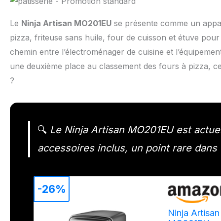
Le
Ninja Artisan MO201EU
se présente comme un apparei
pizza, friteuse sans huile, four de cuisson et étuve pour
chemin entre l’électroménager de cuisine et l’équipeme
une deuxième place au classement des fours à pizza, ce mo
?
🔍
Le Ninja Artisan MO201EU est actuel
accessoires inclus, un point rare dans 
-26%
Ninja Artisan