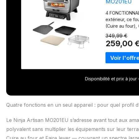
MO201EU
4 FONCTIONNALIT
extérieur, ce f
(Cuire au four),
ARTISANALES EN
349,99 €
avec une croûte
259,00 
fine, New York,
cuisson à 370 
électrique perm
sans charbon ni
fenêtre et à la
une pizza ou un
Disponibilité et prix à jou
d’ailes de poul
pizza de 30 cm,
perforée, un pa
recettes inspira
Quatre fonctions en un seul appareil : pour quel profil d’
Gris
Le Ninja Artisan MO201EU s’adresse avant tout aux amate
polyvalent sans multiplier les équipements sur leur terr
Cuire au four et Faire lever — couvrent un spectre large