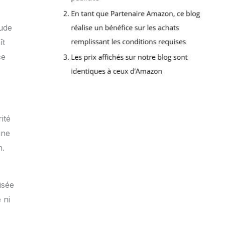
tude
ît
ce
ité
une
n.
isée
 ni