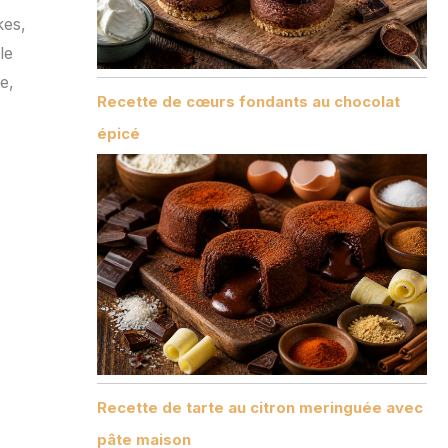
kes,
le
e,
Recette de cœurs fondants au chocolat
épicé
Recette de tarte au citron meringuée avec
pâte maison