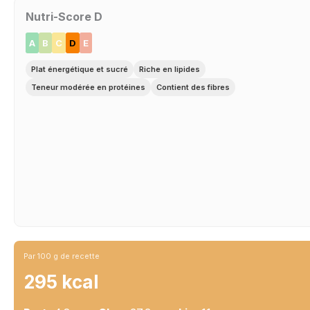
Nutri-Score D
A
B
C
D
E
Plat énergétique et sucré
Riche en lipides
Teneur modérée en protéines
Contient des fibres
Par 100 g de recette
295 kcal