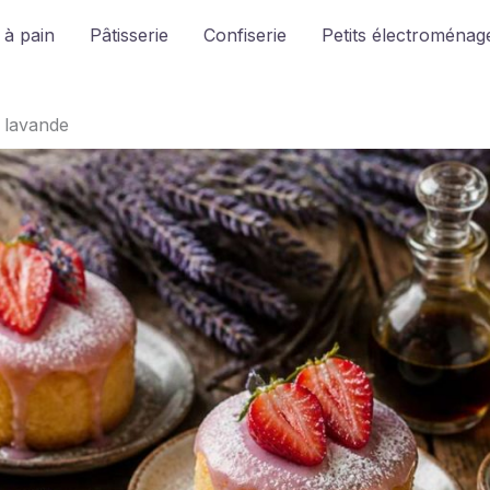
 à pain
Pâtisserie
Confiserie
Petits électroménage
a lavande