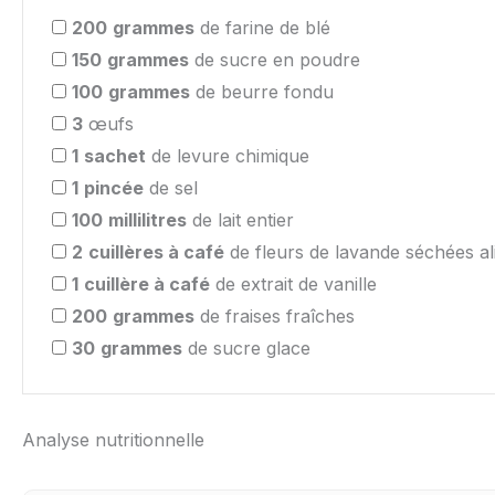
200
grammes
de farine de blé
150
grammes
de sucre en poudre
100
grammes
de beurre fondu
3
œufs
1
sachet
de levure chimique
1
pincée
de sel
100
millilitres
de lait entier
2
cuillères à café
de fleurs de lavande séchées al
1
cuillère à café
de extrait de vanille
200
grammes
de fraises fraîches
30
grammes
de sucre glace
Analyse nutritionnelle