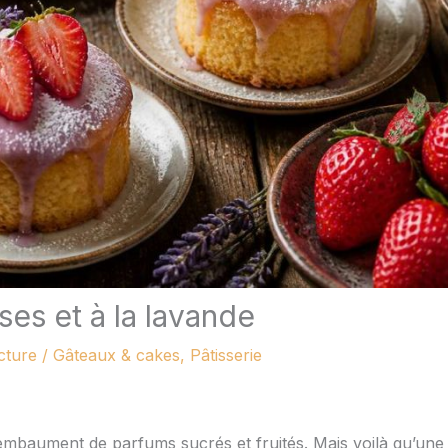
ses et à la lavande
cture
/
Gâteaux & cakes
,
Pâtisserie
s’embaument de parfums sucrés et fruités. Mais voilà qu’une