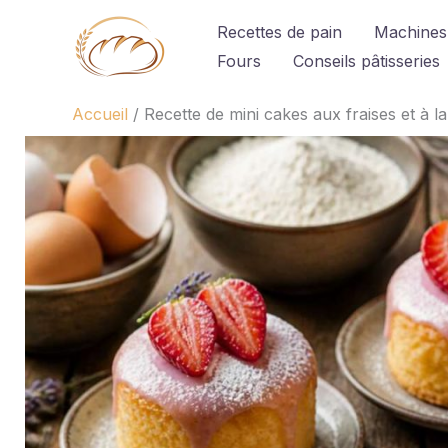
Aller
Recettes de pain
Machines
au
Fours
Conseils pâtisseries
contenu
Accueil
Recette de mini cakes aux fraises et à l