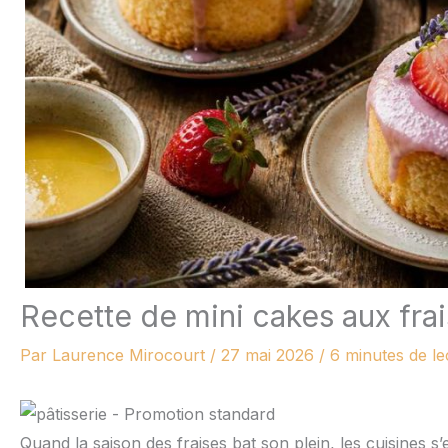
Recette de mini cakes aux frai
Par
Laurence Mirocourt
/
27 mai 2026
/
6 minutes de le
Quand la saison des fraises bat son plein, les cuisines 