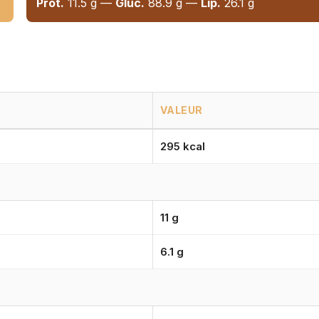
Prot.
11.5 g —
Gluc.
88.9 g —
Lip.
26.1 g
VALEUR
295 kcal
11 g
6.1 g