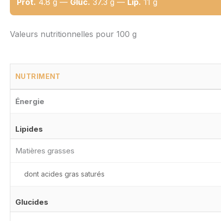
Prot.
4.8 g —
Gluc.
37.3 g —
Lip.
11 g
Valeurs nutritionnelles pour 100 g
NUTRIMENT
Énergie
Lipides
Matières grasses
dont acides gras saturés
Glucides