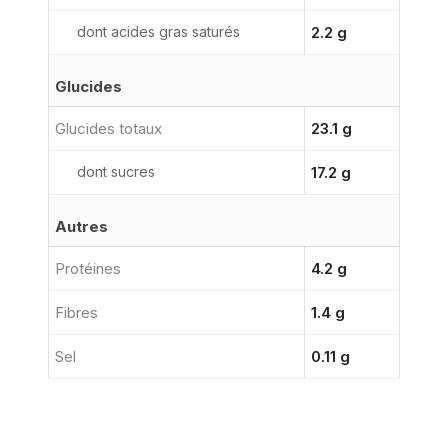
dont acides gras saturés
2.2 g
Glucides
Glucides totaux
23.1 g
dont sucres
17.2 g
Autres
Protéines
4.2 g
Fibres
1.4 g
Sel
0.11 g