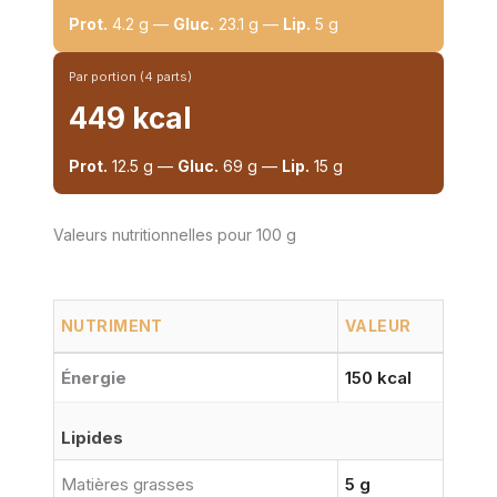
Prot.
4.2 g —
Gluc.
23.1 g —
Lip.
5 g
Par portion (4 parts)
449 kcal
Prot.
12.5 g —
Gluc.
69 g —
Lip.
15 g
Valeurs nutritionnelles pour 100 g
NUTRIMENT
VALEUR
Énergie
150 kcal
Lipides
Matières grasses
5 g