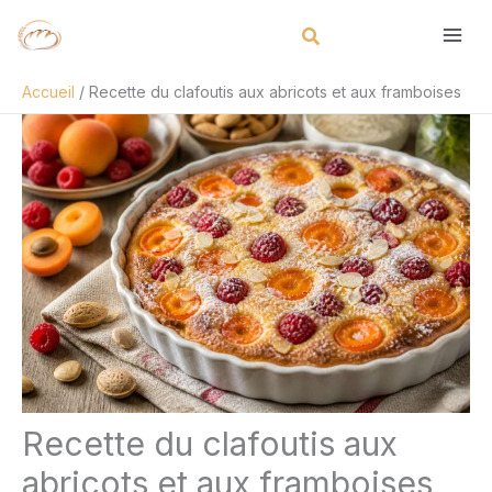
Aller
Rechercher
au
contenu
Accueil
Recette du clafoutis aux abricots et aux framboises
Recette du clafoutis aux
abricots et aux framboises