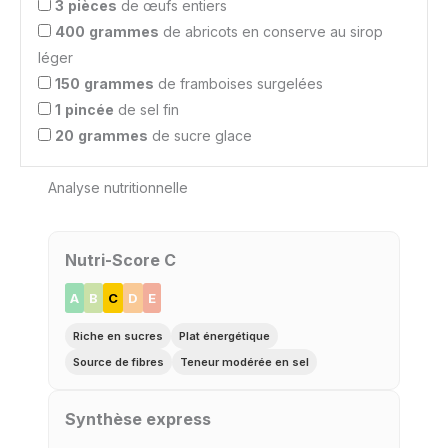
3
pièces
de œufs entiers
400
grammes
de abricots en conserve au sirop
léger
150
grammes
de framboises surgelées
1
pincée
de sel fin
20
grammes
de sucre glace
Analyse nutritionnelle
Nutri-Score C
A
B
C
D
E
Riche en sucres
Plat énergétique
Source de fibres
Teneur modérée en sel
Synthèse express