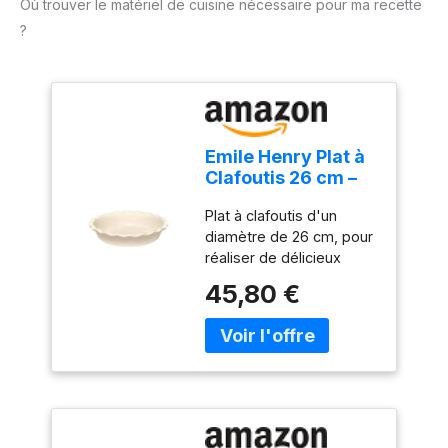
Où trouver le matériel de cuisine nécessaire pour ma recette
?
Emile Henry Plat à
Clafoutis 26 cm –
Céramique Haute
Plat à clafoutis d'un
Résistance Beige
diamètre de 26 cm, pour
Argile – Cuisson
réaliser de délicieux
Moelleuse et Dorée
clafoutis aux deux fruits,
– Fabriqué en
45,80 €
apple-pie, gâteau aux
France
pommes et au pain
d'épice… Grâce à son
email résistant de grande
qualité, vous pouvez
couper directement
dedans, sans craindre de
rayer. Fabriqué en