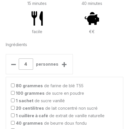
15 minutes
40 minutes
facile
€€
Ingrédients
–
+
personnes
80
grammes
de farine de blé T55
100
grammes
de sucre en poudre
1
sachet
de sucre vanillé
20
centilitres
de lait concentré non sucré
1
cuillère à café
de extrait de vanille naturelle
40
grammes
de beurre doux fondu