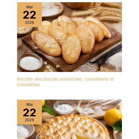
classique et simple qui
premium – fourchettes à
Mai
s'adapte à toute
22
dessert, cuillères à café
décoration de table, des
et sets complets. Alliant
repas décontractés aux
2026
durabilité et esthétique
occasions formelles.
intemporelle, avec un
Manche Ergonomique &
service client dédié.
Facile à Utiliser : Le
Découvrez notre
manche conçu de
collection raffinée !
manière ergonomique
offre une prise
confortable et
antidérapante, réduisant
Recette des biscuits aristocrate : croustillants et
la fatigue de la main lors
irrésistibles
de l'utilisation et facilitant
la prise et la dégustation
des desserts, fruits,
Mai
fromage et apéritifs.
22
Facile à Nettoyer &
2026
Lavable en Lave-
Vaisselle : La surface
lisse de l'acier