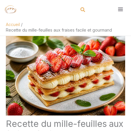
Aller
Rechercher
au
contenu
Accueil
Recette du mille-feuilles aux fraises facile et gourmand
Recette du mille-feuilles aux