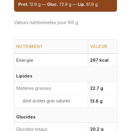
Prot.
12.9 g —
Gluc.
72.9 g —
Lip.
81.9 g
Valeurs nutritionnelles pour 100 g
NUTRIMENT
VALEUR
Énergie
297 kcal
Lipides
Matières grasses
22.7 g
dont acides gras saturés
13.6 g
Glucides
Glucides totaux
20.2 g