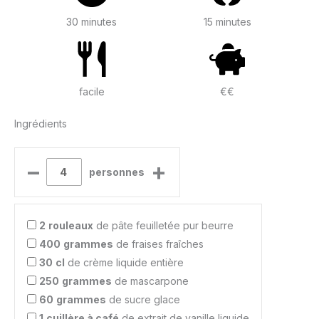
30 minutes
15 minutes
facile
€€
Ingrédients
–
+
personnes
2
rouleaux
de pâte feuilletée pur beurre
400
grammes
de fraises fraîches
30
cl
de crème liquide entière
250
grammes
de mascarpone
60
grammes
de sucre glace
1
cuillère à café
de extrait de vanille liquide