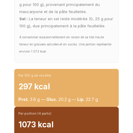
g pour 100 g), provenant principalement du
mascarpone et de la pâte feuilletée.
Sel :
La teneur en sel reste modérée (0, 25 g pour
100 g), due principalement à la pâte feuilletée.
À consommer occasionnellement en raison de sa très haute
teneur en graisses saturées et en sucres. Une portion représente
environ 1 073 kcal.
Par 100 g de recette
297 kcal
Prot.
3.6 g —
Gluc.
20.2 g —
Lip.
22.7 g
Par portion (4 parts)
1073 kcal