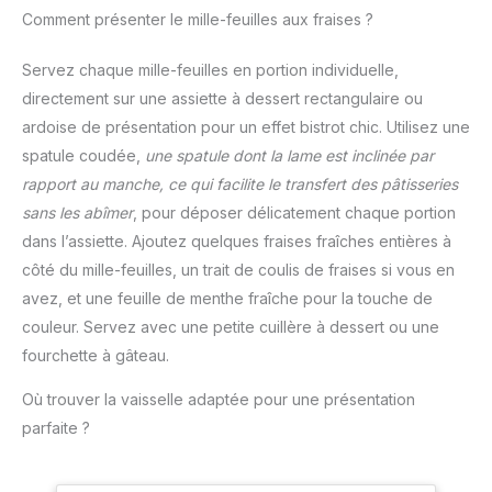
professionnel
pâtisserie,accompagnez
Comment présenter le mille-feuilles aux fraises ?
permettant d'être
vos enfants pour réaliser
robuste et indéformable.
de nombreuses
ADAPTABLE : La douille
Servez chaque mille-feuilles en portion individuelle,
friandises et soyez
De Buyer est sans
directement sur une assiette à dessert rectangulaire ou
parfait pour Pâques,
soudure et s'adapte à
ardoise de présentation pour un effet bistrot chic. Utilisez une
Noël, les fêtes de famille,
tout type de poche
spatule coudée,
une spatule dont la lame est inclinée par
etc. 🥝Conseils de
pâtissière. DENTELURES
chaleur:Veillez à ne pas
RÉGULIÈRES : Les
rapport au manche, ce qui facilite le transfert des pâtisseries
couper trop de la poche
dentelures de la douille à
sans les abîmer
, pour déposer délicatement chaque portion
à douille, sinon
petit four en inox De
dans l’assiette. Ajoutez quelques fraises fraîches entières à
l'ouverture de la poche à
Buyer vous garantissent
côté du mille-feuilles, un trait de coulis de fraises si vous en
douille ne peut pas
un excellent résultat
serrer l'ouverture de la
visuel ainsi qu'un travail
avez, et une feuille de menthe fraîche pour la touche de
poche à douille.Les
fin et précis grâce à sa
couleur. Servez avec une petite cuillère à dessert ou une
ingrédients alimentaires
finition très soignée.
fourchette à gâteau.
ne doivent pas dépasser
ENTRETIEN : Passe au
les trois quarts de la
lave-vaisselle.
Où trouver la vaisselle adaptée pour une présentation
poche.
parfaite ?