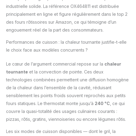
diminution du
industrielle solide. La référence OX464811 est distribuée
gaspillage grâce à ses
principalement en ligne et figure régulièrement dans le top 2
pièces disponibles
des fours rôtissoires sur Amazon, ce qui témoigne d’un
rapidement à un prix
raisonnable auprès de
engouement réel de la part des consommateurs.
nos 6200 réparateurs
agréés dans le monde.
Performances de cuisson : la chaleur tournante justifie-t-elle
Cela nous permet de
le choix face aux modèles concurrents ?
réparer pendant de
nombreuses années
Le cœur de l’argument commercial repose sur la
chaleur
nos produits plutôt que
tournante
et la convection de pointe. Ces deux
de les échanger dans
technologies combinées permettent une diffusion homogène
le cadre de notre
engagement à
de la chaleur dans l’ensemble de la cavité, réduisant
protéger
sensiblement les points froids souvent reprochés aux petits
l’environnement et à
fours statiques. Le thermostat monte jusqu’à
240 °C
, ce qui
réduire les déchets.
couvre la quasi-totalité des usages culinaires courants :
ESTHÉTIQUE &
ÉLÉGANT : Design
pizzas, rôtis, gratins, viennoiseries ou encore légumes rôtis.
moderne avec une
touche vintage qui
Les six modes de cuisson disponibles — dont le gril, la