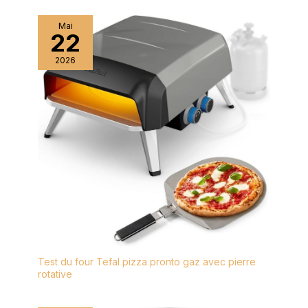
pour rendre la
cuisson plus facile et
Mai
22
plus précise. INCLUS :
une grille réversible,
2026
une plaque de
cuisson antiadhésive
et des maniques en
silicone.
Test du four Tefal pizza pronto gaz avec pierre
rotative