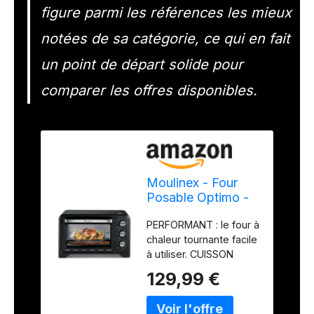
figure parmi les références les mieux
notées de sa catégorie, ce qui en fait
un point de départ solide pour
comparer les offres disponibles.
Moulinex - Four
Posable Optimo -
Chaleur tournante -
PERFORMANT : le four à
33 L - Noir
chaleur tournante facile
à utiliser. CUISSON
RAPIDE ET HOMOGENE
129,99 €
: pour des résultats
parfaitement
homogènes - cuisson à