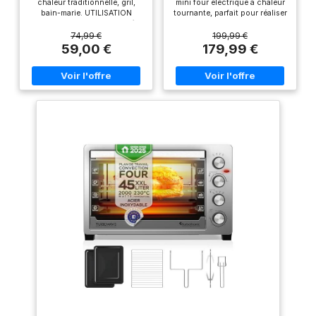
chaleur traditionnelle, gril,
mini four électrique à chaleur
diminution du
bain-marie. UTILISATION
tournante, parfait pour réaliser
gaspillage grâce à
FACILE : four posable doté
tous types de plats CUISSON
d’un thermostat réglable
RAPIDE ET HOMOMGENE :
ses pièces
74,99 €
199,99 €
ajustable jusqu’à 240 °C et
grâce à la fonction chaleur
59,00 €
179,99 €
disponibles
d’un minuteur jusqu’à 120
tournante, obtenez des
rapidement à un prix
minutes. PUISSANT : 1380 W
résultats de cuisson parfaits
pour une cuisson simple et
en un rien de temps 7 MODES
raisonnable auprès
rapide. PRATIQUE : grille
DE CUISSON : chaleur
de nos 6200
réversible ajustable 6
tournante, chaleur
hauteurs. Réparabilité 15 ans,
traditionnelle, gril, pâtisserie,
réparateurs agréés
Garantie 2 ans ÉLÉGANT :
bain-marie, tournebroche et
dans le monde. Cela
coloris blanc, finition de ses
décongélation FACILE
nous permet de
trois boutons chromés
D’UTILISATION : thermostat
brillants, large poignée avec
réglable jusqu'à 240° C et
réparer pendant de
revêtement en acier
minuterie jusqu'à 120 min
nombreuses années
inoxydable, pour un look très
REPARABILITE 15 ANS AU
moderne ! ACCESSOIRES
JUSTE PRIX : engagement de
nos produits plutôt
inclus : grille réversible.
réparabilité 15 ans au juste
que de les échanger
prix grâce à notre réseau de
dans le cadre de
6200 réparateurs dans le
monde, pour contribuer à la
notre engagement à
protection de l’environnement
protéger
et à la réduction des déchets
DESIGN ELEGANT : un mini
l’environnement et à
four moderne avec une
réduire les déchets.
touche vintage et des finitions
ESTHÉTIQUE &
chromées qui s'intègre
parfaitement dans toutes les
ÉLÉGANT : Design
cuisines CAPACITÉ XL : sa