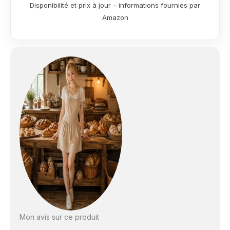
Disponibilité et prix à jour – informations fournies par
perfection en un rien
Amazon
de temps. 6 MODES
DE CUISSON : chaleur
tournante,
traditionnelle, gril,
pâtisserie, recettes
bain-Marie et
décongélation.
FACILE À UTILISER :
Four posable avec 3
boutons simples pour
un contrôle précis de
la température
jusqu'à 240°C et une
minuterie simple de
120 min.
REPARABILITE 15 ANS
AU JUSTE PRIX : ce
produit répond à
notre engagement en
Mon avis sur ce produit
faveur de la