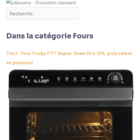
Dans la catégorie Fours
Test : four Fridja F77 Super Oven Pro 30L polyvalent
et puissant