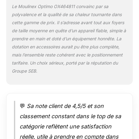
protection de
Le Moulinex Optimo OX464811 convainc par sa
l’environnement et de
polyvalence et la qualité de sa chaleur tournante dans
diminution du
cette gamme de prix. Il s’adresse avant tout aux foyers
gaspillage grâce à
ses pièces
de taille moyenne en quête d’un appareil fiable, simple à
disponibles
prendre en main et doté d’un équipement honnête. La
rapidement à un prix
dotation en accessoires aurait pu être plus complète,
raisonnable auprès
mais l’ensemble reste cohérent avec le positionnement
de nos 6200
tarifaire. Un choix sérieux, porté par la réputation du
réparateurs agréés
dans le monde. Cela
Groupe SEB.
nous permet de
réparer pendant de
nombreuses années
nos produits plutôt
que de les échanger
💬
Sa note client de 4,5/5 et son
dans le cadre de
notre engagement à
classement constant dans le top de sa
protéger
catégorie reflètent une satisfaction
l’environnement et à
réduire les déchets.
réelle, utile à prendre en compte dans