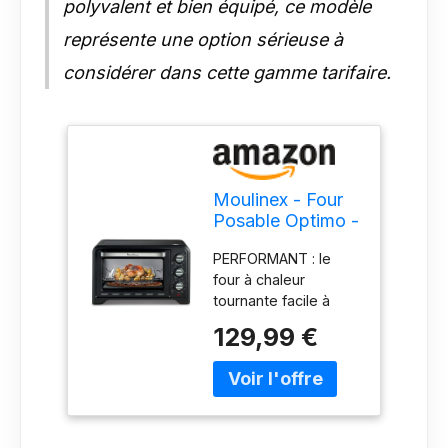
polyvalent et bien équipé, ce modèle
représente une option sérieuse à
considérer dans cette gamme tarifaire.
Moulinex - Four
Posable Optimo -
Chaleur tournante
PERFORMANT : le
- 33 L - Noir
four à chaleur
tournante facile à
utiliser. CUISSON
129,99 €
RAPIDE ET
HOMOGENE : pour
des résultats
parfaitement
homogènes -
cuisson à la