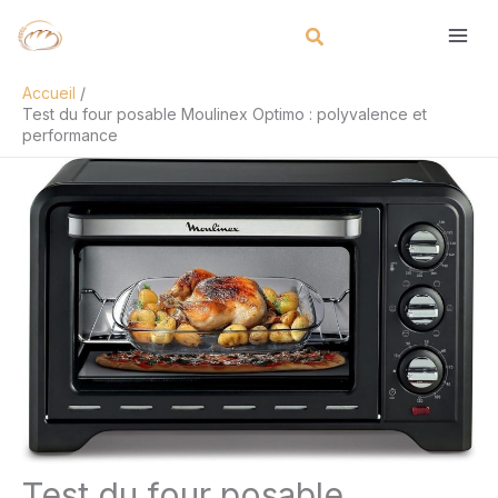
Aller
Rechercher
au
contenu
Accueil
Test du four posable Moulinex Optimo : polyvalence et
performance
Test du four posable