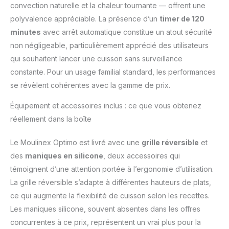
s'intègre parfaitement
convection naturelle et la chaleur tournante — offrent une
dans n'importe quelle
polyvalence appréciable. La présence d’un
timer de 120
cuisine. GRANDE
minutes
avec arrêt automatique constitue un atout sécurité
CAPACITÉ : La capacité
non négligeable, particulièrement apprécié des utilisateurs
de 33 L garantit des
portions parfaites dans
qui souhaitent lancer une cuisson sans surveillance
un cadre compact -
constante. Pour un usage familial standard, les performances
idéal pour une
se révèlent cohérentes avec la gamme de prix.
utilisation quotidienne
ainsi que pour les
Équipement et accessoires inclus : ce que vous obtenez
occasions spéciales où
réellement dans la boîte
l'on reçoit des amis et
de la famille.
CONCEPTION INTERNE
Le Moulinex Optimo est livré avec une
grille réversible
et
INTELLIGENTE : Une
des
maniques en silicone
, deux accessoires qui
grille réversible avec 8
témoignent d’une attention portée à l’ergonomie d’utilisation.
hauteurs réglables pour
La grille réversible s’adapte à différentes hauteurs de plats,
rendre la cuisson plus
ce qui augmente la flexibilité de cuisson selon les recettes.
facile et plus précise.
INCLUS : une grille
Les maniques silicone, souvent absentes dans les offres
réversible, une plaque
concurrentes à ce prix, représentent un vrai plus pour la
de cuisson