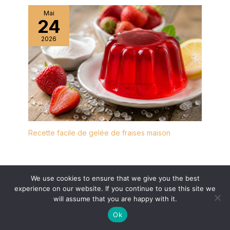
9 pièces de 500ml (Φ8 x
12,5 cm) et des
Mai
24
étiquettes gratuites.
Différentes tailles de
2026
récipients en verre sont
disponibles pour
répondre à vos besoins
de rangement dans la
cuisine et la garder
propre et bien rangée.
Chaque bocal de
conservation avec
couvercle est emballé de
Recette facile de gelée de fraises maison
manière sécurisée pour
une livraison sans
dommage.
We use cookies to ensure that we give you the best
experience on our website. If you continue to use this site we
will assume that you are happy with it.
Ok