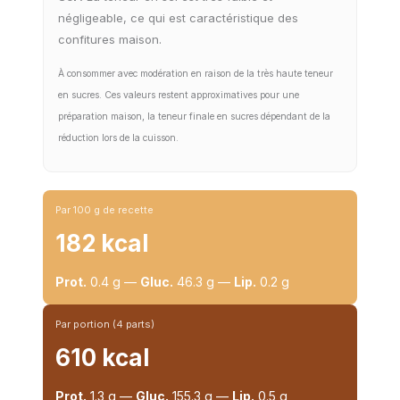
négligeable, ce qui est caractéristique des
confitures maison.
À consommer avec modération en raison de la très haute teneur
en sucres. Ces valeurs restent approximatives pour une
préparation maison, la teneur finale en sucres dépendant de la
réduction lors de la cuisson.
Par 100 g de recette
182 kcal
Prot.
0.4 g —
Gluc.
46.3 g —
Lip.
0.2 g
Par portion (4 parts)
610 kcal
Prot.
1.3 g —
Gluc.
155.3 g —
Lip.
0.5 g