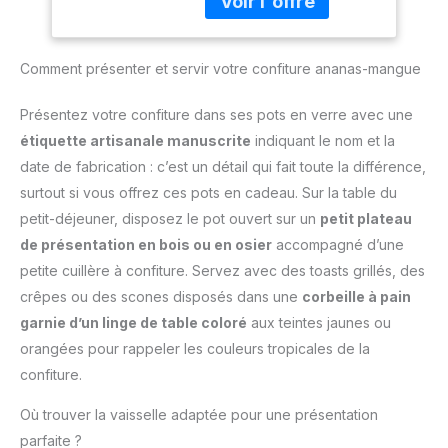
pratique pour les
réduisant les
Cuisine pour Le
crochets ou à des
pots en verre de fruits
droitiers comme pour les
déversements et le
Remplissage de
cordes de cuisine ; le
secs, riz... pour les
gauchers INTELLIGENT
désordre Écoulement
Bouteilles
couvre-sonde peut
protéger des mites
ET DIGITAL : Fonction de
Comment présenter et servir votre confiture ananas-mangue
rapide ventilé:
Transfert de
protéger votre
alimentaires. 🙂
verrouillage, vous
L'entonnoir à large
liquides
thermometre cuisine des
pouvez « HOLD » la
ouverture mesure
Présentez votre confiture dans ses pots en verre avec une
dommages physiques,
valeur de la thermomètre
environ 4,84 po (12,3 cm)
étiquette artisanale manuscrite
indiquant le nom et la
et il peut également être
de cuisine sur l'écran
de bouche et 2,01 po (5,1
clipsé dans votre poche
date de fabrication : c’est un détail qui fait toute la différence,
pour lire la température
cm) de tige, ce qui
pour un transport facile.
surtout si vous offrez ces pots en cadeau. Sur la table du
loin de la source de
permet un écoulement
ThermoPro devient
chaleur ; Fonction on/off
rapide. Taille pour
petit-déjeuner, disposez le pot ouvert sur un
petit plateau
TempPro ! TempPro
intelligente, la sonde du
s'adapter aux pots
de présentation en bois ou en osier
accompagné d’une
conserve la même
thermomètre s'ouvre ou
standard et aux pots
mission, la même
petite cuillère à confiture. Servez avec des toasts grillés, des
se ferme
mason à large bouche,
structure opérationnelle
crêpes ou des scones disposés dans une
corbeille à pain
automatiquement
assurant la compatibilité
et les mêmes produits
lorsque vous dépliez ou
avec une variété de
garnie d’un linge de table coloré
aux teintes jaunes ou
que ThermoPro ; vous
repliez la sonde. Si le
récipients de conserve
orangées pour rappeler les couleurs tropicales de la
pourrez donc recevoir un
thermometre alimentaire
Bon matériau: Fabriqué
produit de marque
confiture.
n'est pas utilisé pendant
en plastique de haute
ThermoPro ou TempPro.
10 minutes, il s'éteint
qualité, léger mais
Où trouver la vaisselle adaptée pour une présentation
automatiquement pour
robuste et durable.
parfaite ?
économiser