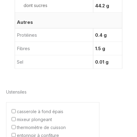
dont sucres
44.2 g
Autres
Protéines
0.4 g
Fibres
1.5 g
Sel
0.01 g
Ustensiles
casserole à fond épais
mixeur plongeant
thermomètre de cuisson
entonnoir à confiture