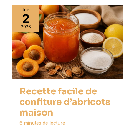
Juin
2
2026
Recette facile de
confiture d’abricots
maison
6 minutes de lecture