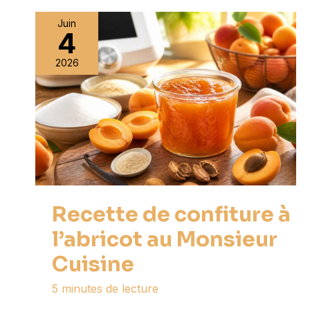
Juin
4
2026
Recette de confiture à
l’abricot au Monsieur
Cuisine
5 minutes de lecture