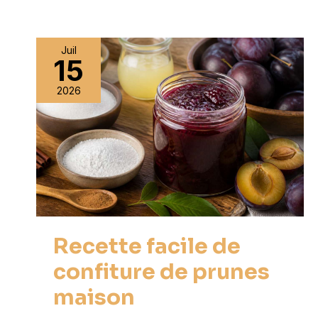
Juil
15
2026
Recette facile de
confiture de prunes
maison