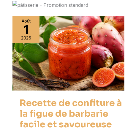
Août
1
2026
Recette de confiture à
la figue de barbarie
facile et savoureuse