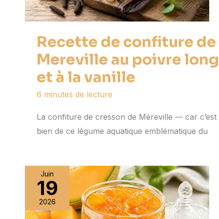
Recette de confiture de
Mereville au poivre long
et à la vanille
6 minutes de lecture
La confiture de cresson de Méreville — car c’est
bien de ce légume aquatique emblématique du
Juin
19
2026