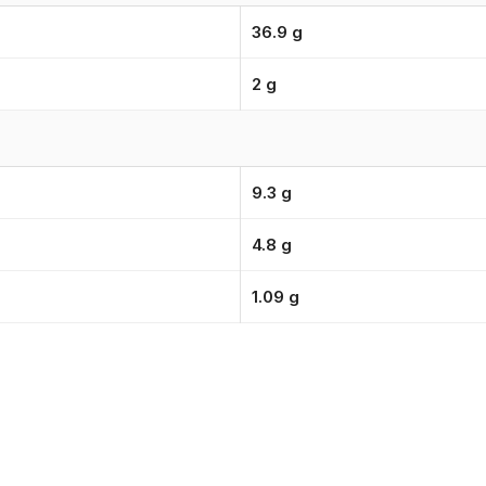
36.9 g
2 g
9.3 g
4.8 g
1.09 g