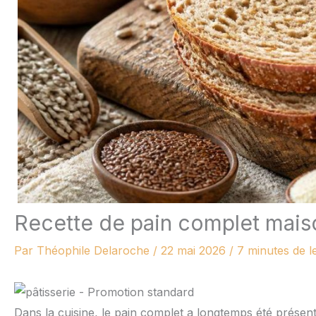
Recette de pain complet maiso
Par
Théophile Delaroche
/
22 mai 2026
/
7 minutes de l
Dans la cuisine, le pain complet a longtemps été présen