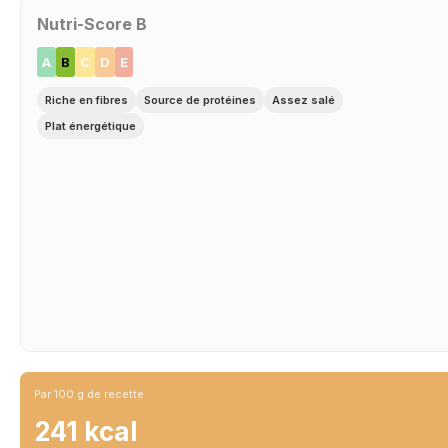
Nutri-Score B
A
B
C
D
E
Riche en fibres
Source de protéines
Assez salé
Plat énergétique
Par 100 g de recette
241 kcal