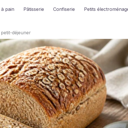
 à pain
Pâtisserie
Confiserie
Petits électroménage
petit-déjeuner