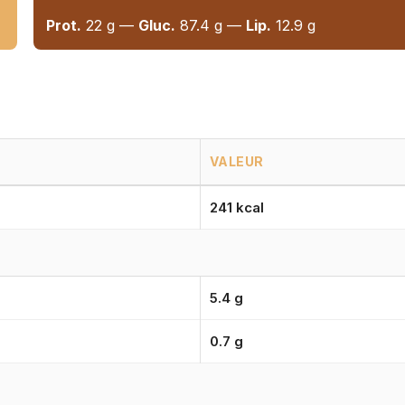
Prot.
22 g —
Gluc.
87.4 g —
Lip.
12.9 g
VALEUR
241 kcal
5.4 g
0.7 g