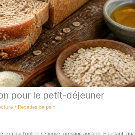
n pour le petit-déjeuner
ecture
/
Recettes de pain
té comme l’option sérieuse, presque austère. Pourtant, qu