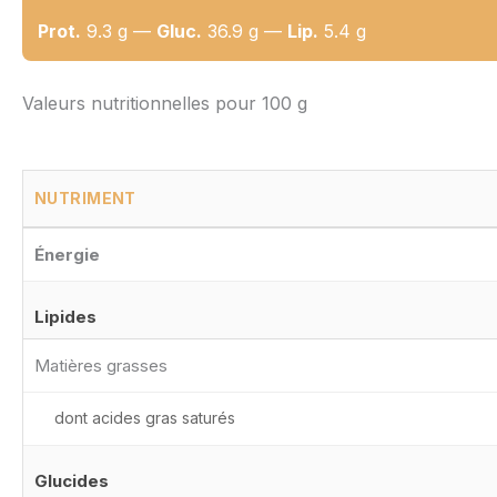
Prot.
9.3 g —
Gluc.
36.9 g —
Lip.
5.4 g
Valeurs nutritionnelles pour 100 g
NUTRIMENT
Énergie
Lipides
Matières grasses
dont acides gras saturés
Glucides