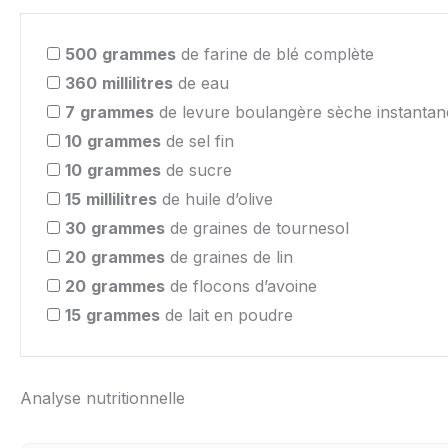
500
grammes
de farine de blé complète
360
millilitres
de eau
7
grammes
de levure boulangère sèche instantan
10
grammes
de sel fin
10
grammes
de sucre
15
millilitres
de huile d’olive
30
grammes
de graines de tournesol
20
grammes
de graines de lin
20
grammes
de flocons d’avoine
15
grammes
de lait en poudre
Analyse nutritionnelle