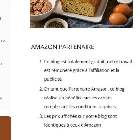
t
3 g
e
s.