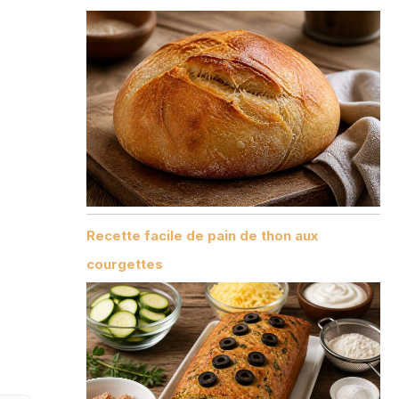
Recette facile de pain de thon aux
courgettes