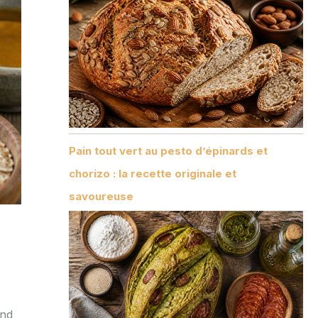
Pain tout vert au pesto d’épinards et
chorizo : la recette originale et
savoureuse
and