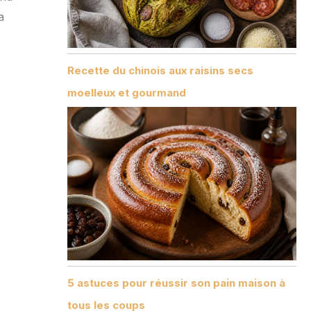
a
Recette du chinois aux raisins secs
moelleux et gourmand
5 astuces pour réussir son pain maison à
tous les coups