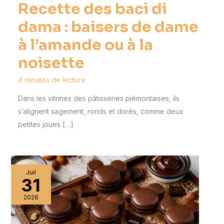
Recette des baci di
dama : baisers de dame
à l’amande ou à la
noisette
4 minutes de lecture
Dans les vitrines des pâtisseries piémontaises, ils
s’alignent sagement, ronds et dorés, comme deux
petites joues […]
Juil
31
2026