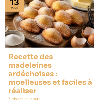
13
2026
Recette des
madeleines
ardéchoises :
moelleuses et faciles à
réaliser
6 minutes de lecture