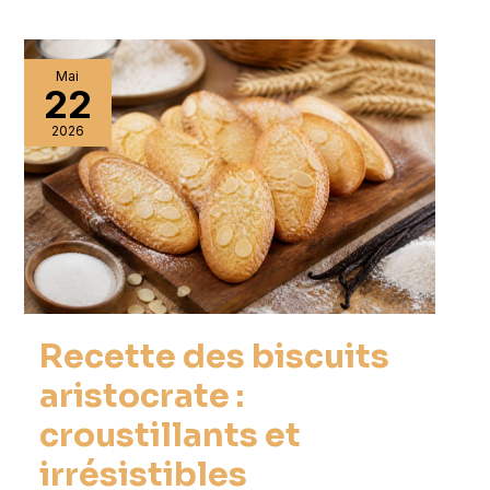
Mai
22
2026
Recette des biscuits
aristocrate :
croustillants et
irrésistibles